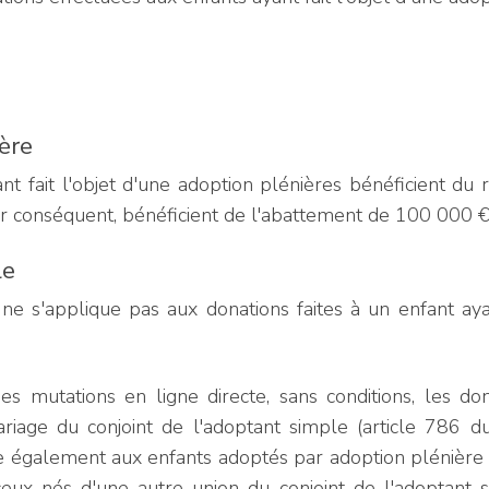
ère
nt fait l'objet d'une adoption plénières bénéficient du
par conséquent, bénéficient de l'abattement de 100 000 €
le
e s'applique pas aux donations faites à un enfant ayan
des mutations en ligne directe, sans conditions, les do
ariage du conjoint de l'adoptant simple (article 786 d
e également aux enfants adoptés par adoption plénière 
 ceux nés d'une autre union du conjoint de l'adoptant s