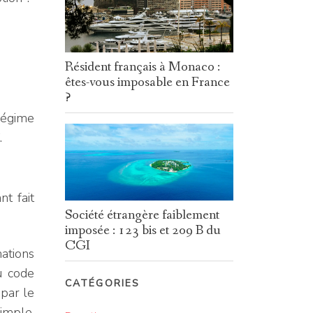
Résident français à Monaco :
êtes-vous imposable en France
?
 régime
.
t fait
Société étrangère faiblement
imposée : 123 bis et 209 B du
CGI
nations
u code
CATÉGORIES
par le
imple,