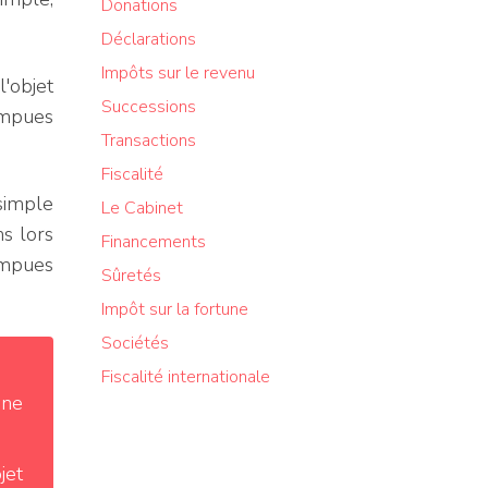
Donations
Déclarations
Impôts sur le revenu
'objet
Successions
ompues
Transactions
Fiscalité
 simple
Le Cabinet
s lors
Financements
rompues
Sûretés
Impôt sur la fortune
Sociétés
Fiscalité internationale
une
jet