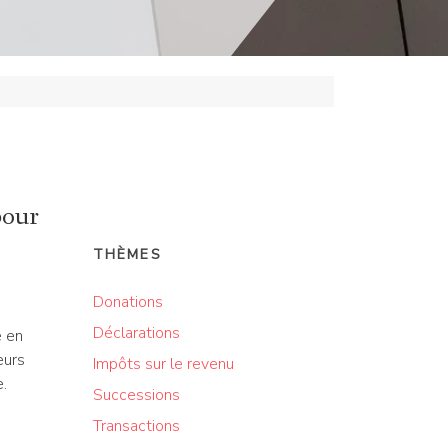
pour
THÈMES
Donations
3
Déclarations
e en
eurs
Impôts sur le revenu
e.
Successions
Transactions