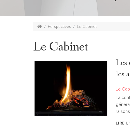
Perspectives
Le Cabinet
Le Cabinet
Les 
les 
Le Cab
La conf
général
raisons
LIRE L