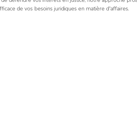
u de défendre vos intérêts en justice, notre approche proa
icace de vos besoins juridiques en matière d'affaires.
2026 pour la satisfaction client : Billing & Efficiency et Secto
tion 2026 – Reconnu pour Billing & Efficiency et Sector Knowled