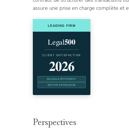
contrats, de structurer des transactions o
assure une prise en charge complète et eff
Alphard Law France est reconnu par Legal 500 en 
LEADING FIRM
500
Legal
CLIENT SATISFACTION
2026
BILLING & EFFICIENCY
SECTOR KNOWLEDGE
Alphard Law France – Legal 500 Client Satisfac
Perspectives