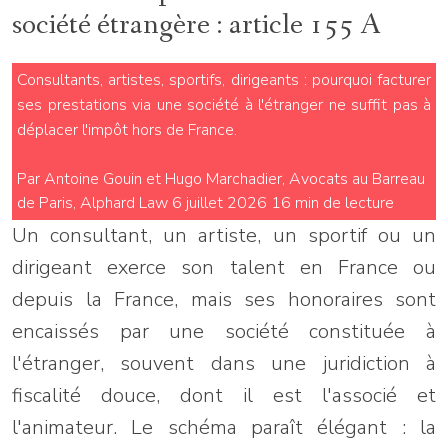
société étrangère : article 155 A
Consultants, artistes, sportifs, dirigeants : pourquoi facturer
ses prestations via une société à l'étranger ne suffit pas à
déplacer l'impôt hors de France.
Par Antoine Gouin et Hugo Marchadier, Avocats au Barreau
de Paris, Alphard Law
6 juillet 2026
16 min de lecture
Un consultant, un artiste, un sportif ou un
dirigeant exerce son talent en France ou
depuis la France, mais ses honoraires sont
encaissés par une société constituée à
l'étranger, souvent dans une juridiction à
fiscalité douce, dont il est l'associé et
l'animateur. Le schéma paraît élégant : la