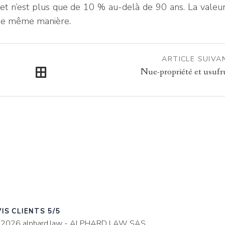
 et n’est plus que de 10 % au-delà de 90 ans. La valeur
de même manière.
ARTICLE
SUIVA
Nue-propriété et usufr
IS CLIENTS 5/5
2026 alphard.law - ALPHARD LAW SAS