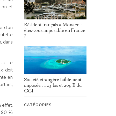
tion et
Résident français à Monaco :
e d’un
êtes-vous imposable en France
utelle
?
e, dans
 ». Le
x doit
ente en
Société étrangère faiblement
ortant,
imposée : 123 bis et 209 B du
CGI
 effet,
CATÉGORIES
e 90 %