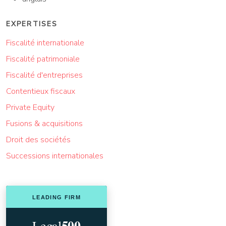
EXPERTISES
Fiscalité internationale
Fiscalité patrimoniale
Fiscalité d'entreprises
Contentieux fiscaux
Private Equity
Fusions & acquisitions
Droit des sociétés
Successions internationales
Alphard Law France est reconnu par Legal 500 en 2026 pour la s
LEADING FIRM
500
Legal