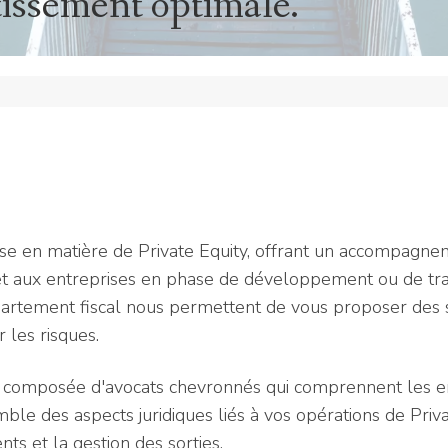
tissement optimale.
tise en matière de Private Equity, offrant un accompagn
t et aux entreprises en phase de développement ou de tr
épartement fiscal nous permettent de vous proposer des 
 les risques.
t composée d'avocats chevronnés qui comprennent les enj
le des aspects juridiques liés à vos opérations de Private
nts et la gestion des sorties.